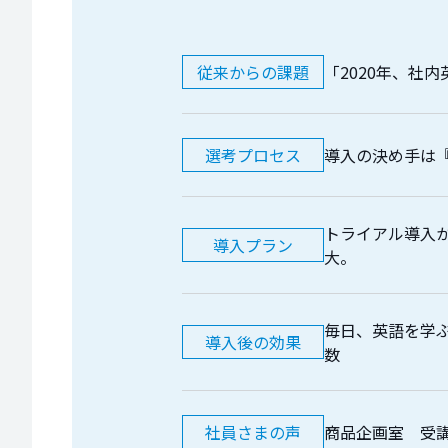
従来からの課題
「2020年、社
選考プロセス
導入の決め手は
トライアル導入
導入プラン
大。
毎日、英語を学
導入後の効果
数
社員さまの声
商品企画室 受