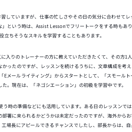
をメインで学習していますが、仕事の忙しさやその日の気分に合わせ
という時は、Assist Lessonでフリートークをする時も
、仕事に役立ちそうなスキルを学習することもあります。
は、一番お気に入りのトレーナーの方に教えていただきたくて、その方
なかったのですが、レッスンを続けるうちに、文章構成を考え
amsは、「Eメールライティング」からスタートとして、「スモー
した。現在は、「ネゴシエーション」の初級を学習中です。
務で英語を使う時の準備などにも活用しています。ある日のレッスン
の部署に来られるかどうかは未定だったのですが、海外からお
、工場長にアピールできるチャンスでしたし、部長からは、自