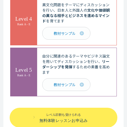
異文化問題をテーマにディスカッション
を行い、日本人と外国人の
文化や価値観
の異なる相手とビジネスを進めるマイン
Level 4
ド
を育てます
Rank A - E
教材サンプル
自分に関連のあるテーマやビジネス論文
を用いてディスカッションを行い、
リー
ダーシップを発揮
するための素養を高め
Level 5
ます
Rank A - E
教材サンプル
レベル診断も受けられる
無料体験レッスンお申込み