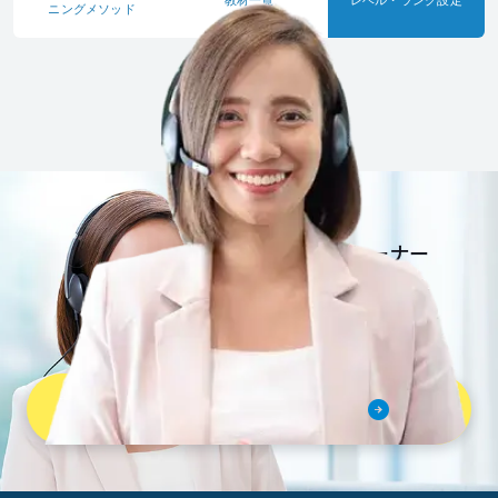
教材一覧
レベル・ランク
設定
ニングメソッド
一流英語トレーナー
だから安心安全。
さぁ、Bizmatesを
はじめよう。
無料体験レッスンを予約する