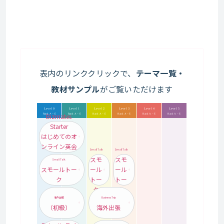
表内のリンククリックで、
テーマ一覧・
教材サンプル
がご覧いただけます
Level 0
Level 1
Level 2
Level 3
Level 4
Level 5
Bizmates
Rank A − E
Rank A − E
Rank A − E
Rank A − E
Rank A − E
Rank A − E
Starter
はじめてのオ
ンライン英会
Small Talk
Small Talk
話
スモ
スモ
Small Talk
スモールトー
ール
ール
ク
トー
トー
ク
ク
海外出張
Business Trip
（初級）
海外出張