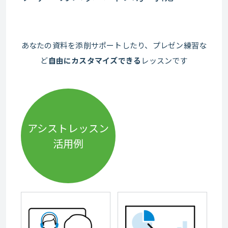
英語で「おもてなし」
Social Issues
社会テーマデ
ィスカッショ
あなたの資料を添削サポートしたり、プレゼン練習な
ン
Business Issues
ど
自由にカスタマイズできる
レッスンです
ビジネステー
マディスカッ
ション
Business and the Environment 1
ビジネスと環
境問題 1
アシストレッスン
Business and the Environment 2
ビジネスと環
活用例
境問題 2
Business Concepts
ビジネスコン
セプト
法人様向け