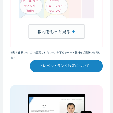
Eメール ライ
E-mail Writing
ティング
Eメールライ
（初級）
ティング
電話会議
Teleconferencing
（初級）
電話会議
教材をもっと見る
Presentations
プレゼンテーション
プレゼンテー
（初級）
ション
※無料体験レッスンで認定されたレベル以下のテーマ・教材をご受講いただけ
電話応対
Telephoning
ます
（初級）
電話応対
レベル・ランク設定について
ミーティング
Meetings
（初級）
ミーティング
Negotiations
ネゴシエーション
ネゴシエーシ
（初級）
ョン
異文化対応
Cross Culture
（初級）
異文化対応