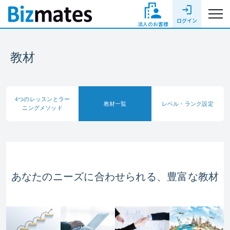
login
ログイン
法人のお客様
教材
4つのレッスンと
ラー
教材一覧
レベル・ランク
設定
ニングメソッド
あなたのニーズに合わせられる、豊富な教材