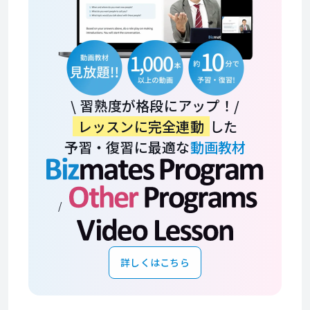
オンラインチ
ャット
（初級）
面接対策
Job Interviews
（初級）
面接対策
\ 習熟度が格段にアップ！/
Interviewer
レッスンに完全連動
した
採用面接官
予習・復習に最適な
動画教材
Information Technology
ITコース
IT Manager
/
ITマネージャ
ー
Hotel English
ホテル
詳しくはこちら
Restaurant English
レストラン