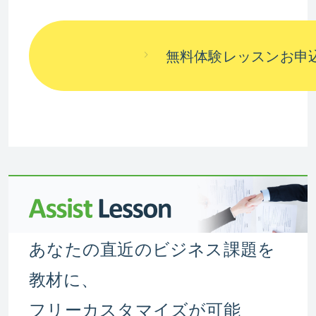
Shop English
ショップ
無料体験レッスンお申
Management
Management
Management
マネジメン
マネジメント
マネジメン
ト
コース
トコース
コース
Executive
エグゼクティブ
エグゼクティ
（初級）
ブ
New Hires 1
新入社員・内定者向けコース
New Hires 2
新入社員・内定者向けコース
あなたの直近のビジネス課題を
Global English Accsents
教材に、
世界の英語アクセント
フリーカスタマイズが可能
"Omotenashi" in English