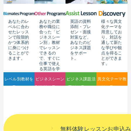
あなたのレ
あなたの業
英語の資料
様々な異文
ベルに合わ
務や職位に
添削・プレ
化テーマを
せたレッス
合った「ビ
ゼン・面接
用意してお
ンで段階的
ジネスシー
対策など、
り、対話を
かつ体系的
ン別」教材
あなたのビ
通して新た
に身につけ
でレッスン
ジネス課題
な学びや観
ることがで
できるの
をサポー
点を得るこ
きます。
で、すぐに
ト。
とができま
仕事で使え
す。
る英語を学
びます。
レベル別教材を
ビジネスシーン
ビジネス課題活
異文化テーマ教
見る
別教材を見る
用例を見る
材を見る
無料体験レッスンお申込