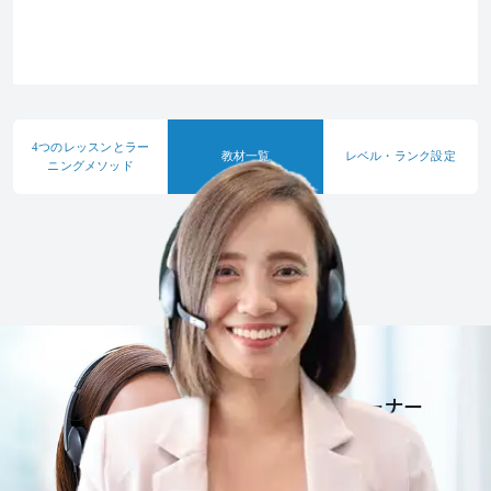
4つのレッスンと
ラー
教材一覧
レベル・ランク
設定
ニングメソッド
一流英語トレーナー
だから安心安全。
さぁ、Bizmatesを